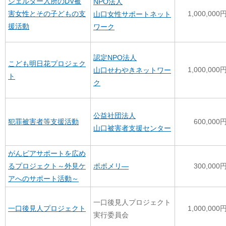
シェルター入所のDV被
NPO法人
害女性とその子どもの支
1,000,000
山口女性サポートネット
援活動
ワーク
認定NPO法人
こども明日花プロジェク
1,000,000
山口せわやきネットワー
ト
ク
公益社団法人
犯罪被害者等支援活動
600,000
山口被害者支援センター
がんピアサポートを広め
ポポメリ―
るプロジェクト～外見ケ
300,000
アへのサポート活動～
一口後見人プロジェクト
一口後見人プロジェクト
1,000,000
実行委員会