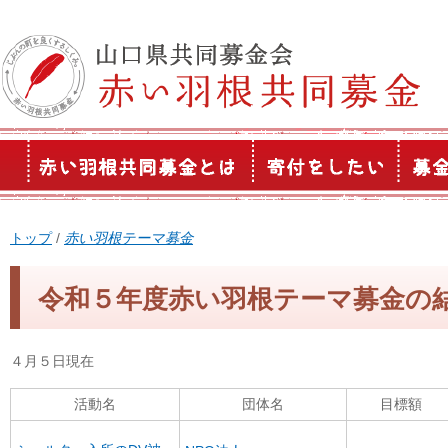
このページの本文へ
現
トップ
/
赤い羽根テーマ募金
在
の
令和５年度赤い羽根テーマ募金の
位
置：
４月５日現在
活動名
団体名
目標額