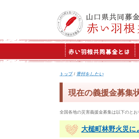
このページの本文へ
現
トップ
/
寄付をしたい
在
の
現在の義援金募集状況
位
置：
全国各地の災害義援金募集は以下のとお
大槌町林野火災に