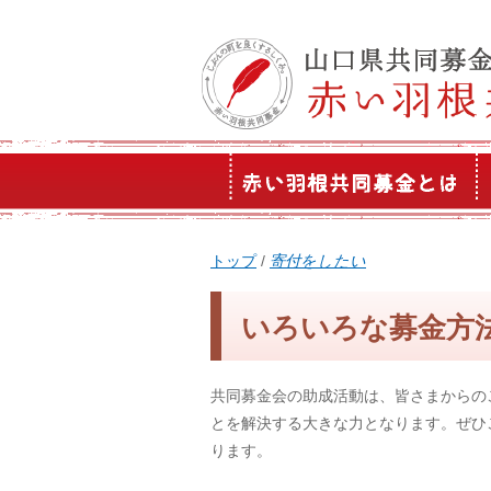
このページの本文へ
現
トップ
/
寄付をしたい
在
の
いろいろな募金方
位
置：
共同募金会の助成活動は、皆さまからの
とを解決する大きな力となります。ぜひ
ります。