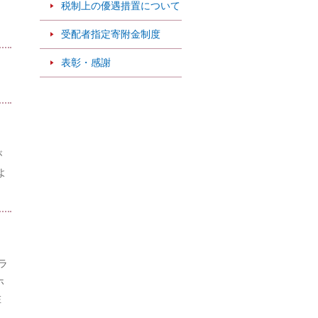
税制上の優遇措置について
受配者指定寄附金制度
表彰・感謝
が
よ
ラ
ホ
在