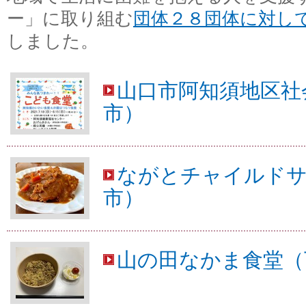
ー」に取り組む
団体２８団体に対し
しました。
山口市阿知須地区社
市）
ながとチャイルドサ
市）
山の田なかま食堂（