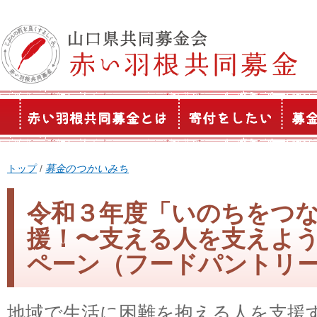
このページの本文へ
現
トップ
/
募金のつかいみち
在
の
令和３年度「いのちをつ
位
援！〜支える人を支えよ
置：
ペーン（フードパントリ
地域で生活に困難を抱える人を支援