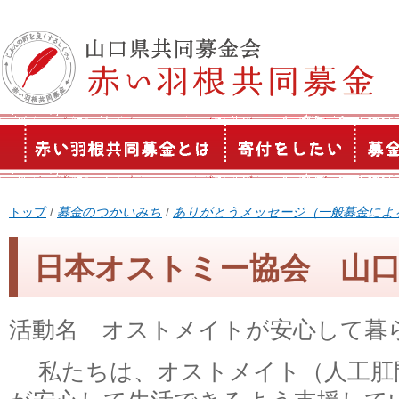
このページの本文へ
現
トップ
/
募金のつかいみち
/
ありがとうメッセージ（一般募金によ
在
の
日本オストミー協会 山
位
置：
活動名 オストメイトが安心して暮
私たちは、オストメイト（人工肛