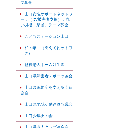
マ募金
も
山口女性サポートネットワ
ーク（DV被害者支援）：赤
い羽根「県域」テーマ募金
こどもステーション山口
和の家 （支えてねットワ
ーク）
軽費老人ホーム好生園
山口県障害者スポーツ協会
山口県認知症を支える会連
合会
山口県地域活動連絡協議会
山口少年友の会
山口県老人クラブ連合会