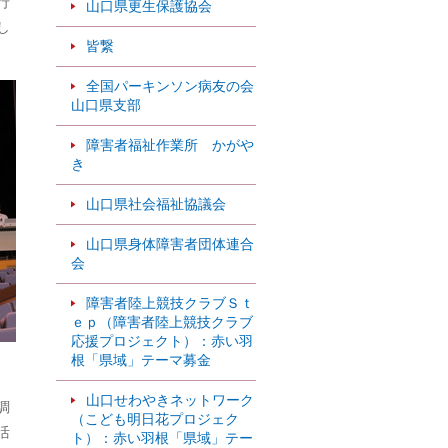
行
山口県更生保護協会
し
皆繋
全国パーキンソン病友の会
山口県支部
障害者福祉作業所 かがや
き
山口県社会福祉協議会
山口県身体障害者団体連合
会
障害者陸上競技クラブＳｔ
ｅｐ（障害者陸上競技クラブ
応援プロジェクト）：赤い羽
根「県域」テーマ募金
山口せわやきネットワーク
調
（こども明日花プロジェク
活
ト）：赤い羽根「県域」テー