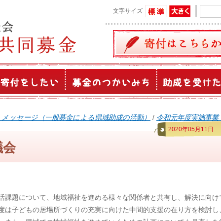
文字サイズ
うメッセージ（一般募金による県域助成の活動）
/
令和元年度実施事業
2020年05月11日
議会
活課題について、地域福祉を進める様々な関係者と共有し、解決に向け
度は子どもの居場所づくりの充実に向けた中間的支援の在り方を検討し