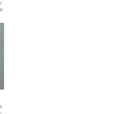
て
成
る
ン