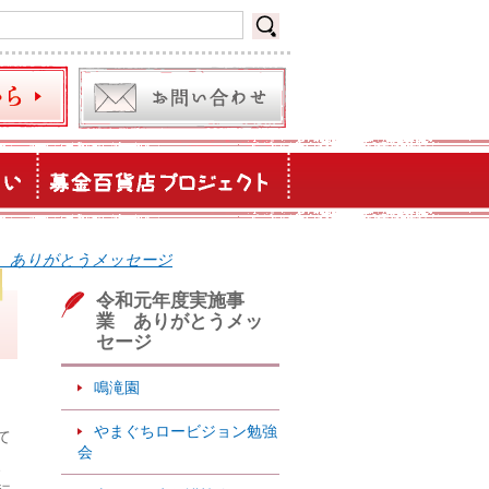
 ありがとうメッセージ
令和元年度実施事
業 ありがとうメッ
セージ
鳴滝園
やまぐちロービジョン勉強
て
会
、