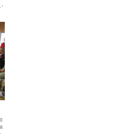
い
並
第