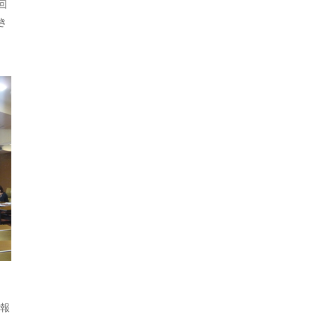
回
き
た報