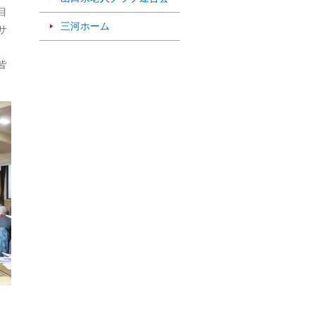
目
三河ホーム
サ
、
皆