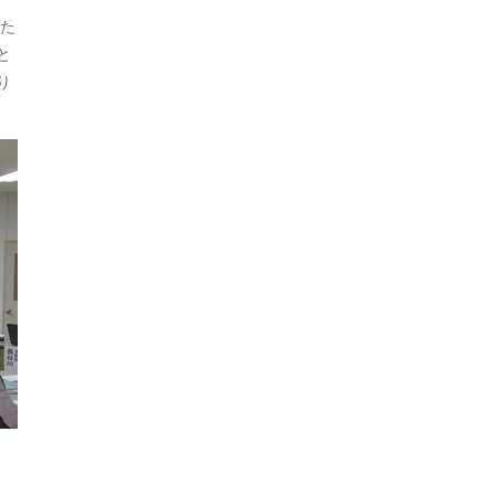
た
と
り