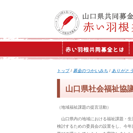
このページの本文へ
現
トップ
/
募金のつかいみち
/
ありがと
在
の
山口県社会福祉協
位
置：
（地域福祉課題の提言活動）
山口県内の地域における福祉課題・生
検討するための委員会の設置をし、今年