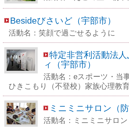
Besideびさいど（宇部市）
活動名：笑顔で過ごせるように
特定非営利活動法人
ィ（宇部市）
活動名：eスポーツ・当
ひきこもり（不登校）家族心理教
ミニミニサロン（防
活動名：ミニミニサロン