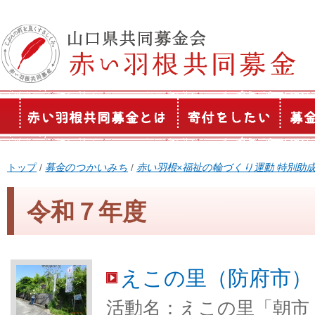
このページの本文へ
現
トップ
/
募金のつかいみち
/
赤い羽根×福祉の輪づくり運動 特別助
在
の
令和７年度
位
置：
えこの里（防府市）
活動名：えこの里「朝市