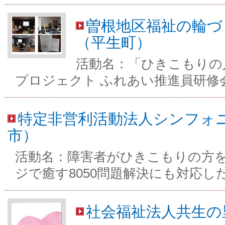
曽根地区福祉の輪づ
（平生町）
活動名：「ひきこもりの
プロジェクト ふれあい推進員研修
特定非営利活動法人シンフォ
市）
活動名：障害者がひきこもりの方
ジで癒す8050問題解決にも対応し
社会福祉法人共生の