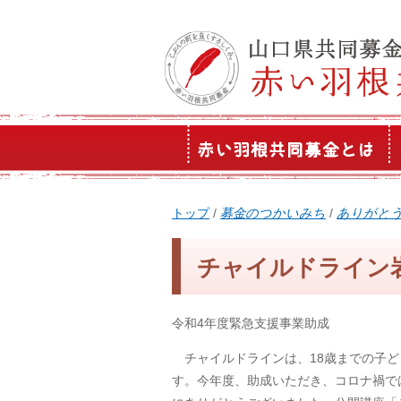
このページの本文へ
現
トップ
/
募金のつかいみち
/
ありがと
在
の
チャイルドライン
位
置：
令和4年度緊急支援事業助成
チャイルドラインは、18歳までの子ど
す。今年度、助成いただき、コロナ禍で