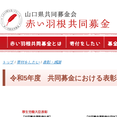
このページの本文へ
現
トップ
/
寄付をしたい
/
表彰・感謝
在
の
令和5年度 共同募金における表彰
位
置：