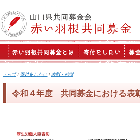
このページの本文へ
現
トップ
/
寄付をしたい
/
表彰・感謝
在
の
令和４年度 共同募金における表彰
位
置：