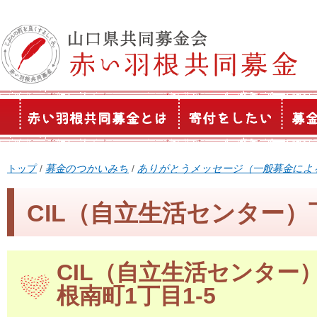
このページの本文へ
現
トップ
/
募金のつかいみち
/
ありがとうメッセージ（一般募金によ
在
の
CIL（自立生活センター）
位
置：
CIL（自立生活センター
根南町1丁目1-5