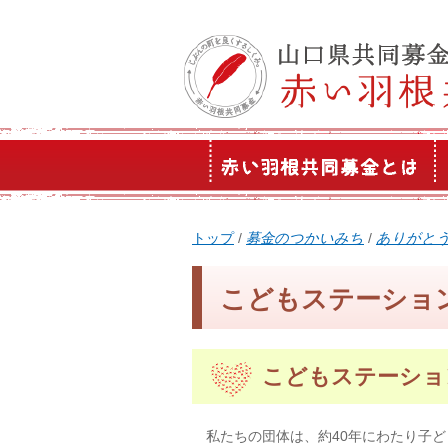
このページの本文へ
現
トップ
/
募金のつかいみち
/
ありがと
在
の
こどもステーショ
位
置：
こどもステーション
私たちの団体は、約40年にわたり子ど