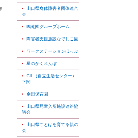
山口県身体障害者団体連合
ま
会
鳴滝園グループホーム
障害者支援施設なでしこ園
、
ワークステーションほっぷ
星のかくれんぼ
CIL（自立生活センター）
下関
余田保育園
山口県児童入所施設連絡協
議会
山口県ことばを育てる親の
会