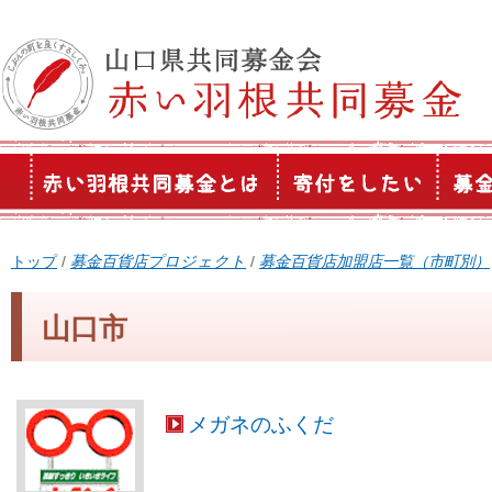
このページの本文へ
現
トップ
/
募金百貨店プロジェクト
/
募金百貨店加盟店一覧（市町別）
在
の
山口市
位
置：
メガネのふくだ