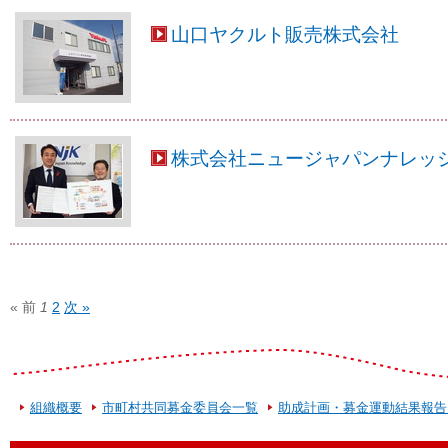
山口ヤクルト販売株式会社
株式会社ニュージャパンナレッ
« 前
1
2
次 »
組織概要
市町村共同募金委員会一覧
助成計画・募金運動結果報告