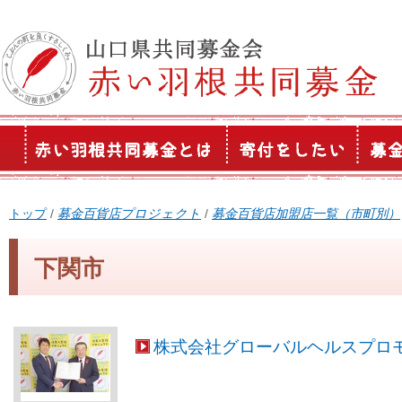
このページの本文へ
現
トップ
/
募金百貨店プロジェクト
/
募金百貨店加盟店一覧（市町別）
在
の
下関市
位
置：
株式会社グローバルヘルスプロ