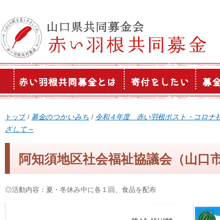
このページの本文へ
現
トップ
/
募金のつかいみち
/
令和４年度 赤い羽根ポスト・コロナ
在
ざして～
の
位
阿知須地区社会福祉協議会（山口
置：
◎活動内容：夏・冬休み中に各１回、食品を配布