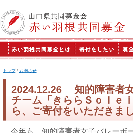
このページの本文へ
現
トップ
/
お知らせ
在
の
2024.12.26 知的障
位
チーム「きららＳｏｌｅ
置：
ら、ご寄付をいただきま
今年も、知的障害者女子バレーボ