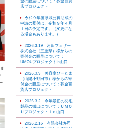
金の贈呈について：募金百貨
店プロジェクト
令和９年度県域公募助成の
申請の受付は、令和９年４月
１日の予定です。（変更にな
る場合もあります。）
2026.3.19 河田フェザー
株式会社（三重県）様からの
寄付金の贈呈について：
UMOUプロジェクトin山口
いま
2026.3.9 美容室びーだま
が
（山陽小野田市）様からの寄
ー
付金の贈呈について：募金百
貨店プロジェクト
2026.3.2 今年最初の羽毛
製品の搬出について：ＵＭＯ
Ｕプロジェクトｉｎ山口
2026.2.16 有限会社寿司