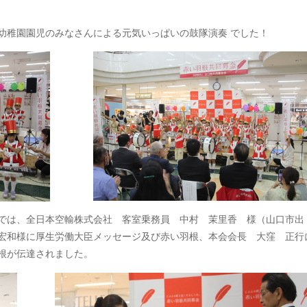
稚園園児のみなさんによる元気いっぱいの鼓隊演奏 でした！
では、全日本空輸株式会社 客室乗務員 中村 茉里香 様（山口市出
宏和様に厚生労働大臣メッセージ及び赤い羽根、本会会長 大窪 正行
根が伝達されました。