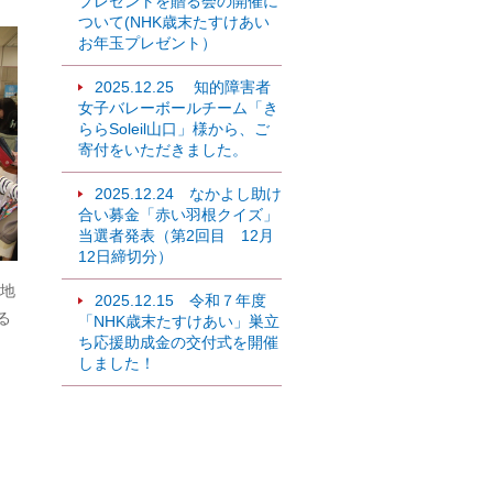
プレゼントを贈る会の開催に
ついて(NHK歳末たすけあい
お年玉プレゼント）
2025.12.25 知的障害者
女子バレーボールチーム「き
ららSoleil山口」様から、ご
寄付をいただきました。
2025.12.24 なかよし助け
合い募金「赤い羽根クイズ」
当選者発表（第2回目 12月
12日締切分）
地
2025.12.15 令和７年度
る
「NHK歳末たすけあい」巣立
ち応援助成金の交付式を開催
しました！