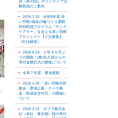
度（第33回）ボランティア活
動助成のご案内
2026.7.15 令和8年度 赤
い羽根×福祉の輪づくり運動
特別助成プログラム「ヤング
ケアラー」を支える赤い羽根
プロジェクト【２次募集】
（8/14締切）
2026.6.19 ２年９カ月ぶ
りの開催！(株)丸久様からの
寄付金贈呈式の開催について
令和７年度 募金総額
2026.4.20 「赤い羽根共同
募金 県域公募・テーマ募
に
金 助成金交付式」の開催に
ついて
2026.3.25 ゼブラ株式会
社（本社：東京都）様の寄付