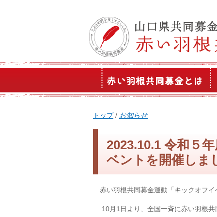
このページの本文へ
現
トップ
/
お知らせ
在
の
2023.10.1 
位
ベントを開催しま
置：
赤い羽根共同募金運動「キックオフイ
10月1日より、全国一斉に赤い羽根共