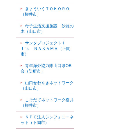
きょういくＴＯＫＯＲＯ
（柳井市）
母子生活支援施設 沙羅の
木（山口市）
サンタプロジェクトＩ
ｔ’ｓ ＮＡＫＡＭＡ（下関
市）
青年海外協力隊山口県OB
会（防府市）
山口せわやきネットワーク
（山口市）
こそだてネットワーク柳井
（柳井市）
ＮＰＯ法人シンフォニーネ
ット（下関市）