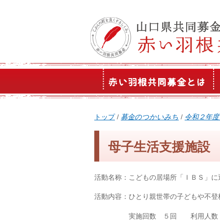
このページの本文へ
現
トップ
/
募金のつかいみち
/
令和２年度
在
の
母子生活支援施設
位
置：
活動名称：こどもの居場所「ＩＢＳ」に
活動内容：ひとり親世帯の子どもや不登
実施回数 ５回 利用人数 