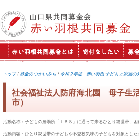
このページの本文へ
現
トップ
/
募金のつかいみち
/
令和２年度 赤い羽根 子どもと家族の
在
の
社会福祉法人防府海北園 母子生
位
市）
置：
活動名称：子どもの居場所「ＩＢＳ」に通って来るひとり親世帯、困
活動内容：ひとり親世帯の子どもや不登校気味の子どもを対象とした