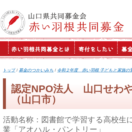
このページの本文へ
現
トップ
/
募金のつかいみち
/
令和２年度 赤い羽根 子どもと家族の
在
の
認定NPO法人 山口せわ
位
（山口市）
置：
活動名称：図書館で学習する高校生
業「アオハル・パントリー」