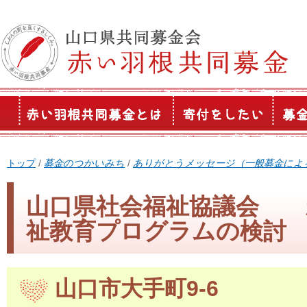
このページの本文へ
現
トップ
/
募金のつかいみち
/
ありがとうメッセージ（一般募金によ
在
の
山口県社会福祉協議会 
位
祉教育プログラムの検討
置：
山口市大手町9-6