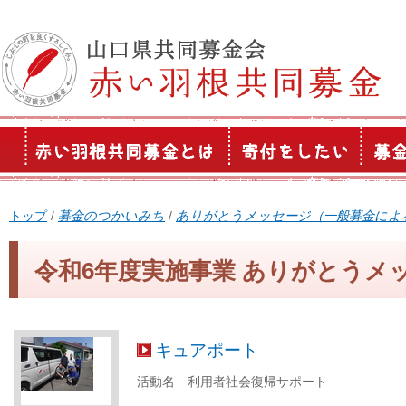
このページの本文へ
現
トップ
/
募金のつかいみち
/
ありがとうメッセージ（一般募金によ
在
の
令和6年度実施事業 ありがとうメ
位
置：
キュアポート
活動名 利用者社会復帰サポート